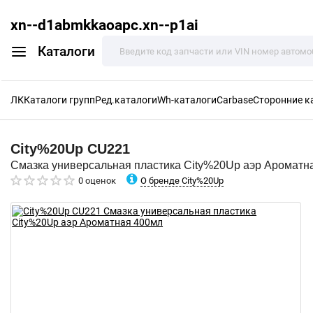
xn--d1abmkkaoapc.xn--p1ai
Каталоги
ЛК
Каталоги групп
Ред.каталоги
Wh-каталоги
Carbase
Сторонние к
City%20Up
CU221
Смазка универсальная пластика City%20Up аэр Ароматн
О бренде City%20Up
0 оценок