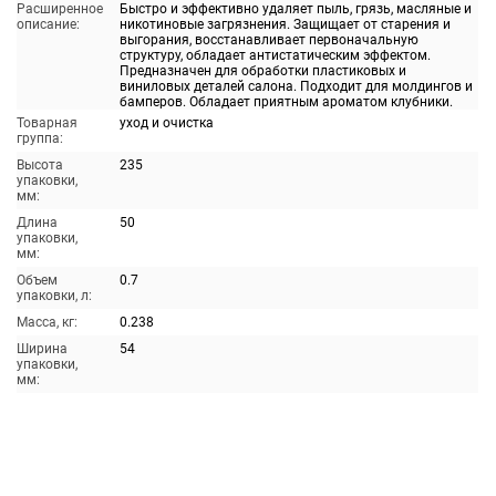
Расширенное
Быстро и эффективно удаляет пыль, грязь, масляные и
описание:
никотиновые загрязнения. Защищает от старения и
выгорания, восстанавливает первоначальную
структуру, обладает антистатическим эффектом.
Предназначен для обработки пластиковых и
виниловых деталей салона. Подходит для молдингов и
бамперов. Обладает приятным ароматом клубники.
Товарная
уход и очистка
группа:
Высота
235
упаковки,
мм:
Длина
50
упаковки,
мм:
Объем
0.7
упаковки, л:
Масса, кг:
0.238
Ширина
54
упаковки,
мм: