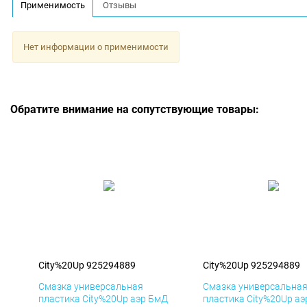
Применимость
Отзывы
Нет информации о применимости
Обратите внимание на сопутствующие товары:
City%20Up 925294889
City%20Up 925294889
Смазка универсальная
Смазка универсальна
пластика City%20Up аэр БмД
пластика City%20Up аэ