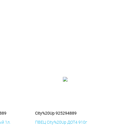
889
City%20Up 925294889
й 1л.
ПВЕЦ City%20Up ДОТ4 910г