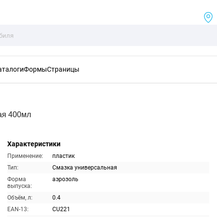
аталоги
Формы
Страницы
ая 400мл
Характеристики
Применение:
пластик
Тип:
Смазка универсальная
Форма
аэрозоль
выпуска:
Объём, л:
0.4
EAN-13:
CU221