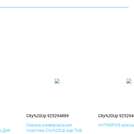
City%20Up 925294889
City%20Up 925294
я
Смазка универсальная
АНТИФРИЗ красны
р ДиК
пластика City%20Up аэр ПхВ