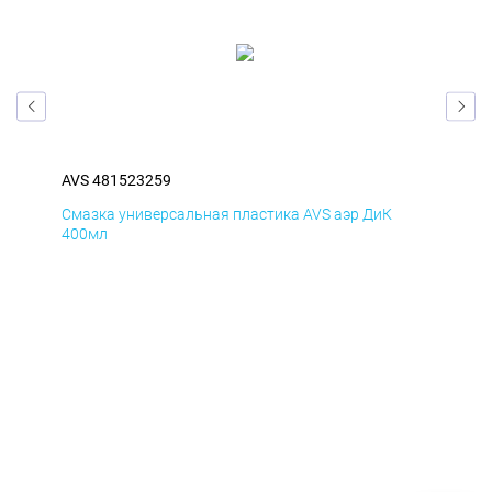
AVS 481523259
AVS
Смазка универсальная пластика AVS аэр ДиК
Сма
400мл
40