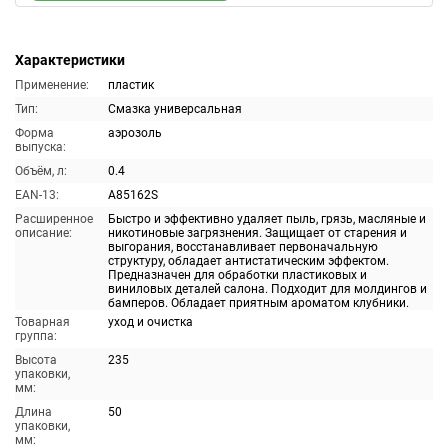
Характеристики
Применение:
пластик
Тип:
Смазка универсальная
Форма
аэрозоль
выпуска:
Объём, л:
0.4
EAN-13:
A85162S
Расширенное
Быстро и эффективно удаляет пыль, грязь, масляные и
описание:
никотиновые загрязнения. Защищает от старения и
выгорания, восстанавливает первоначальную
структуру, обладает антистатическим эффектом.
Предназначен для обработки пластиковых и
виниловых деталей салона. Подходит для молдингов и
бамперов. Обладает приятным ароматом клубники.
Товарная
уход и очистка
группа:
Высота
235
упаковки,
мм:
Длина
50
упаковки,
мм: