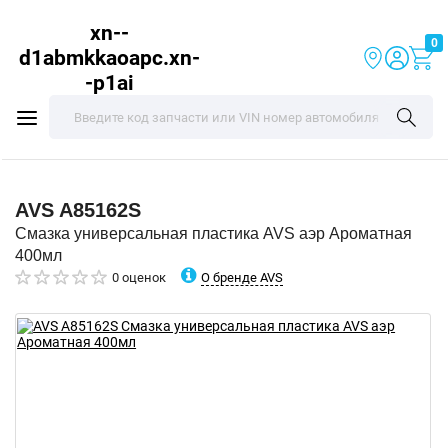
xn--
0
d1abmkkaoapc.xn-
-p1ai
AVS
A85162S
Смазка универсальная пластика AVS аэр Ароматная
400мл
О бренде AVS
0 оценок