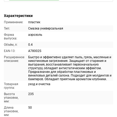
Характеристики
Применение:
пластик
Тип:
Смазка универсальная
Форма
аэрозоль
выпуска:
Объём, л:
0.4
EAN-13:
A78002S
Расширенное
Быстро и эффективно удаляет пыль, грязь, масляные и
описание:
никотиновые загрязнения. Защищает от старения и
выгорания, восстанавливает первоначальную
структуру, обладает антистатическим эффектом.
Предназначен для обработки пластиковых и
виниловых деталей салона. Подходит для молдингов и
бамперов. Обладает приятным ароматом клубники.
Товарная
уход и очистка
группа:
Высота
235
упаковки,
мм:
Длина
50
упаковки,
мм: