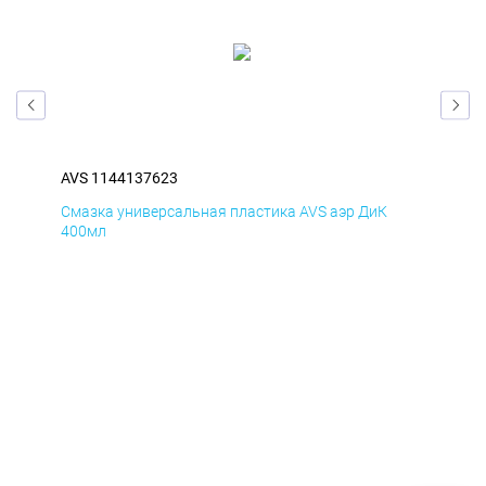
AVS 1144137623
AVS
Смазка универсальная пластика AVS аэр ДиК
Сма
400мл
40