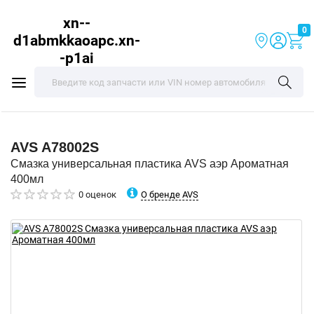
xn--
0
d1abmkkaoapc.xn-
-p1ai
AVS
A78002S
Смазка универсальная пластика AVS аэр Ароматная
400мл
О бренде AVS
0 оценок