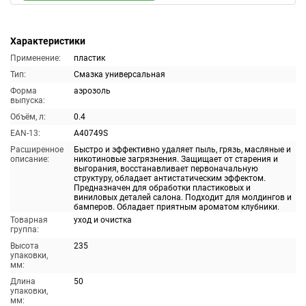
Характеристики
Применение:
пластик
Тип:
Смазка универсальная
Форма
аэрозоль
выпуска:
Объём, л:
0.4
EAN-13:
A40749S
Расширенное
Быстро и эффективно удаляет пыль, грязь, масляные и
описание:
никотиновые загрязнения. Защищает от старения и
выгорания, восстанавливает первоначальную
структуру, обладает антистатическим эффектом.
Предназначен для обработки пластиковых и
виниловых деталей салона. Подходит для молдингов и
бамперов. Обладает приятным ароматом клубники.
Товарная
уход и очистка
группа:
Высота
235
упаковки,
мм:
Длина
50
упаковки,
мм: