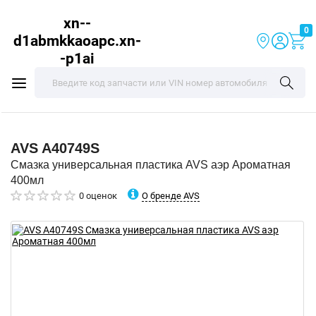
xn--
0
d1abmkkaoapc.xn-
-p1ai
AVS
A40749S
Смазка универсальная пластика AVS аэр Ароматная
400мл
О бренде AVS
0 оценок