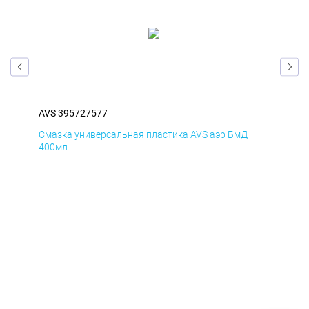
AVS 395727577
AVS
Смазка универсальная пластика AVS аэр БмД
Сма
400мл
40